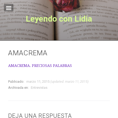
Leyendo con Lidia
Inicio
Sobre mí
EL OTRO LADO
Lo Que La Niebla Esconde
AMACREMA
AMACREMA. PRECIOSAS PALABRAS
Publicado:
marzo 11, 2015
(updated: marzo 11, 2015)
Archivada en:
Entrevistas
DEJA UNA RESPUESTA
EL OTRO LADO