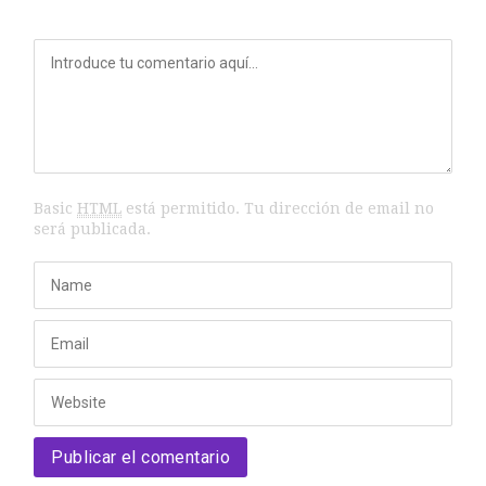
Lo Que La Niebla Esconde
Sobre mí
Lidia
Basic
HTML
está permitido. Tu dirección de email no
LO QUE LA NIEBLA ESCONDE
será publicada.
Lidia
Sobre mí
María Luisa
Sobre mí
Vlady Mafla
LO QUE LA NIEBLA ESCONDE