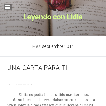
Leyendo con Lidia
Inicio
Sobre mí
EL OTRO LADO
Lo Que La Niebla Esconde
Mes:
septiembre 2014
UNA CARTA PARA TI
En mi memoria
El día no podía haber salido más hermoso.
Desde su inicio, todos recordaban su cumpleaños. La
EL OTRO LADO
joven sonreía a cada imagen que le llegaba al móvil.