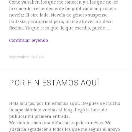
Como ya saben los que me conocen y a los que no, se
EVENTOS
lo comento, recientemente he publicado mi primera
novela; El otro lado. Novela de género suspense,
Relatos
fantasía, paranormal pero, no me atrevería a decir
Sobre mí
ficción. Ya que creo que, lo que escribo, puede …
Continuar leyendo
septiembre 19, 2014
LO QUE LA NIEBLA ESCONDE
UN PEQUEÑO PASITO MÁS
POR FIN ESTAMOS AQUÍ
Entrevista Mundopalabras
Reseña: El aventurero de papel
PRÓXIMA FIRMA DE EJEMPLARES
Hola amigos, por fin estamos aquí. Después de mucho
tiempo dándole vueltas al blog, llegó la hora de
publicar mi primera entrada.
Me siento como una niña con zapatos nuevos. Me
gustaría agradecer a todos los que me seguís el apoyo