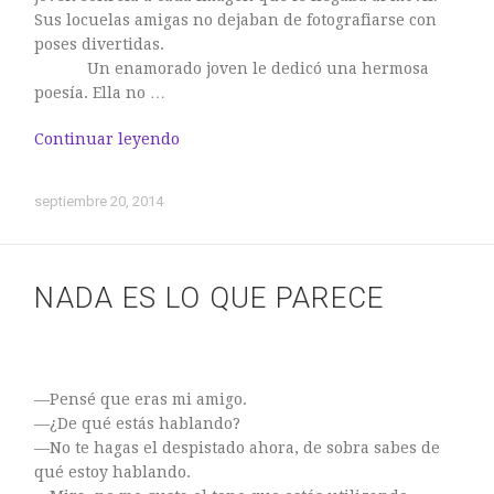
Lo Que La Niebla Esconde
Sus locuelas amigas no dejaban de fotografiarse con
poses divertidas.
Sobre mí
Un enamorado joven le dedicó una hermosa
poesía. Ella no …
Continuar leyendo
Lidia
septiembre 20, 2014
LO QUE LA NIEBLA ESCONDE
Lidia
Sobre mí
NADA ES LO QUE PARECE
María Luisa
Sobre mí
Vlady Mafla
LO QUE LA NIEBLA ESCONDE
—Pensé que eras mi amigo.
—¿De qué estás hablando?
—No te hagas el despistado ahora, de sobra sabes de
qué estoy hablando.