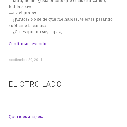
—Mira, no me gusta el tono que estás utilizando,
habla claro.
mayo 2021
—Os vi juntos.
octubre 2018
—¿Juntos? No sé de qué me hablas, te estás pasando,
enero 2016
suéltame la camisa.
—¿Crees que no soy capaz, …
junio 2015
mayo 2015
Continuar leyendo
marzo 2015
febrero 2015
septiembre 20, 2014
enero 2015
diciembre 2014
noviembre 2014
EL OTRO LADO
septiembre 2014
Queridos amigos;
Entrevistas