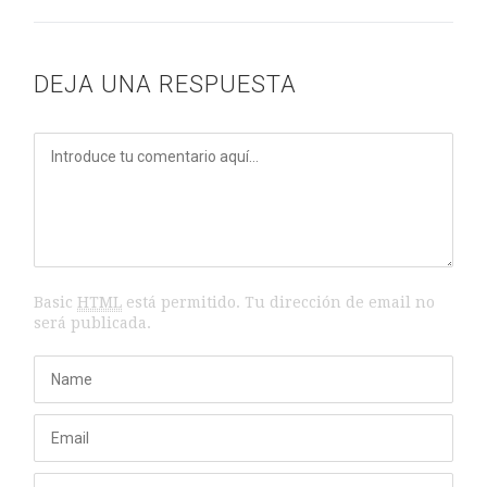
Lo Que La Niebla Esconde
Sobre mí
DEJA UNA RESPUESTA
Lidia
LO QUE LA NIEBLA ESCONDE
Lidia
Sobre mí
María Luisa
Basic
HTML
está permitido. Tu dirección de email no
Sobre mí
será publicada.
Vlady Mafla
LO QUE LA NIEBLA ESCONDE