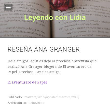
Leyendo con Lidia
Inicio
Sobre mí
EL OTRO LADO
Lo Que La Niebla Esconde
RESEÑA ANA GRANGER
Hola amigos, aquí os dejo la preciosa entrevista que
realizó Ana Granger blogera de El aventurero de
Papel. Preciosa. Gracias amiga.
El aventurero de Papel
Publicado:
marzo 2, 2015
(updated: marzo 2, 2015)
Archivada en:
Entrevistas
EL OTRO LADO