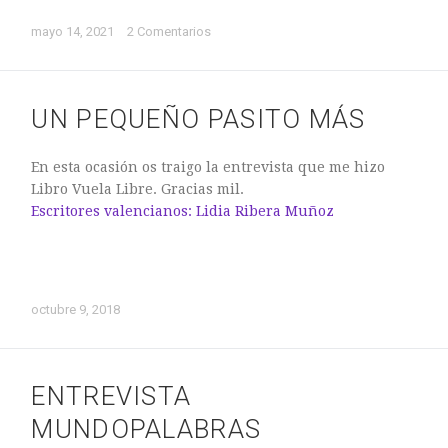
Lo Que La Niebla Esconde
mayo 14, 2021
2 Comentarios
Sobre mí
UN PEQUEÑO PASITO MÁS
En esta ocasión os traigo la entrevista que me hizo
Lidia
Libro Vuela Libre. Gracias mil.
LO QUE LA NIEBLA ESCONDE
Escritores valencianos: Lidia Ribera Muñoz
Lidia
Sobre mí
María Luisa
Sobre mí
octubre 9, 2018
Vlady Mafla
LO QUE LA NIEBLA ESCONDE
ENTREVISTA
MUNDOPALABRAS