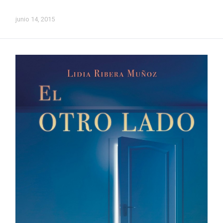
EVENTOS
junio 14, 2015
Relatos
Sobre mí
LO QUE LA NIEBLA ESCONDE
UN PEQUEÑO PASITO MÁS
Entrevista Mundopalabras
Reseña: El aventurero de papel
PRÓXIMA FIRMA DE EJEMPLARES