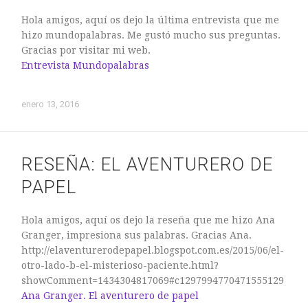
mayo 2021
Hola amigos, aquí os dejo la última entrevista que me
hizo mundopalabras. Me gustó mucho sus preguntas.
octubre 2018
Gracias por visitar mi web.
enero 2016
Entrevista Mundopalabras
junio 2015
mayo 2015
enero 13, 2016
marzo 2015
febrero 2015
enero 2015
RESEÑA: EL AVENTURERO DE
diciembre 2014
PAPEL
noviembre 2014
septiembre 2014
Hola amigos, aquí os dejo la reseña que me hizo Ana
Granger, impresiona sus palabras. Gracias Ana.
http://elaventurerodepapel.blogspot.com.es/2015/06/el-
otro-lado-b-el-misterioso-paciente.html?
showComment=1434304817069#c1297994770471555129
Ana Granger. El aventurero de papel
Entrevistas